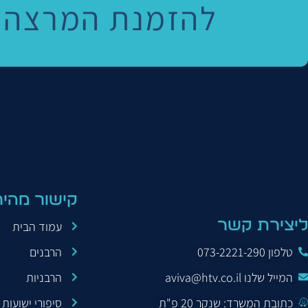
להזמנת המרצה 
© כל
קישור מהיר
ליצירת קשר
עמוד הבית
טלפון 073-2221-290
הרבנים
המייל שלנו aviva@htv.co.il
הרבניות
כתובת המשרד: שנקר 20 פ"ת
סיפורי ישועות