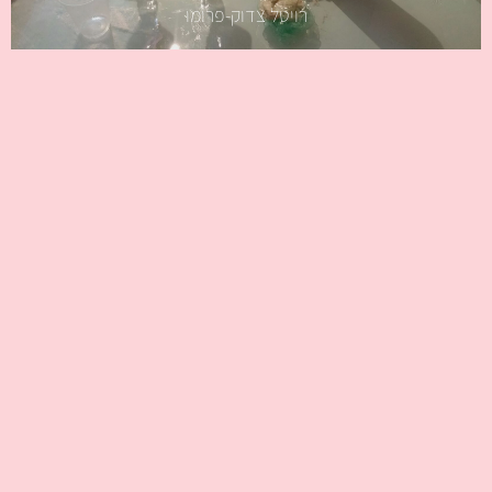
רויטל צדוק-פרומו