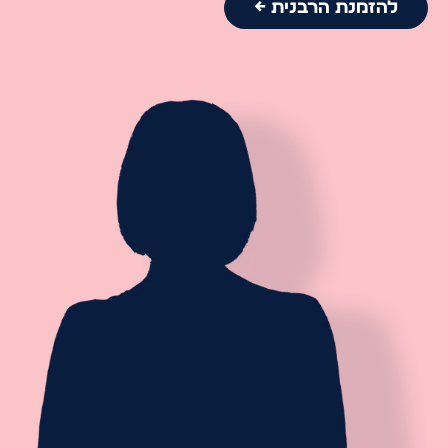
להזמנת הרבנית ←
וכמו כן לשמוח ולשמח את אותו היום. השמחה היא הכותרת
לכל ההצלחות.
ככתוב "ואברהם זקן בא בימים" כל יום היה יום מלא במעשים
טובים.
כל אדם לפי מצבו, גם בעליות וגם בירידות, נבנה, וללא
הקשיים והניסיונות לא היינו מגלים את הכוחות שחנן אותנו
הבורא.
אדם צריך להכניס לעצמו חיות, לאהוב ולשמוח במה שיש לו –
ככתוב: "כי בשמחה תצאו" – מכל הבעיות", "טופח על מנת
להטפיח", על ידי הרמת עצמו, האדם יכול להרים אחרים.
שמחה זה אמונה.
מרצה וותיקה: כ 20 שנה, בארץ ובעולם, במגוון תחומים.