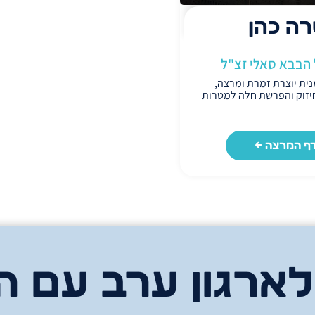
ה כהן
 הבבא סאלי זצ"ל
ית יוצרת זמרת ומרצה,
יזוק והפרשת חלה למטרות
נות ומגוונות.
רה מדברים דיבורי אמונה
לוב שירה וקצת טעימה
שלה. והיות וזכתה להיות
ף המרצה ←
א סאלי זצ"ל, משתפת גם
וך הבית על הנהגותיו של
הצדיק.
קניות בעם ישראל בע"ה
הגאולה ורואים ישועות.