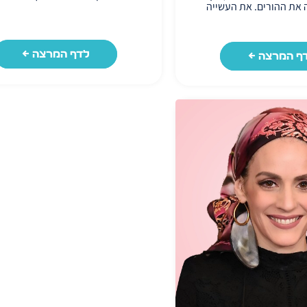
את ההורים. את העשייה
 בקטן, בזכות רב שהכירה,
השתמש בכוח הדיבור בו
 היא אחת ממיטב רבניות
מנחה ערבי הפרשת חלה
לחצו כאן ←
לדף המרצה ←
ף המרצה ←
ירות ובאהבה.
תב 'הפרישו חלה מעיסתכם,
לביתכם'. מה שאדם צריך
במעשי ידיו ובחייו, ובערב
לום הכוח הזה של הברכה.
הזו יכולים לפתוח את כל
רוחניות ולהביא ישועות
נו, במישור הפיזי-הכלכלי
 חלה היא חול בצירוף האות
ת הפרשת החלה אנו מרימים
ולי, הנפילה, הקושי מן
 נמצא, ומכניסים בו כוחות
דושה והצלחה".