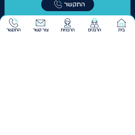
073222129
התקשר
בית
הרבנים
הרבניות
צור קשר
התקשר
ליצירת קשר
טלפון 073-2221-290
המייל שלנו aviva@htv.co.il
כתובת המשרד: שנקר 20 פ"ת
נושאים עיקריים
הפרשת חלה
קישור מהיר
חינוך
עמוד הבית