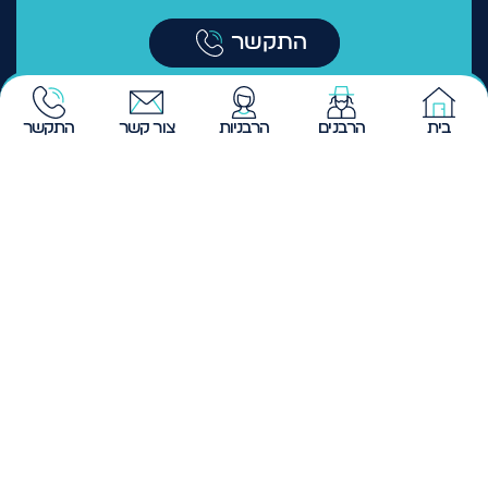
073222129
התקשר
בית
הרבנים
הרבניות
צור קשר
התקשר
ליצירת קשר
טלפון 073-2221-290
המייל שלנו aviva@htv.co.il
כתובת המשרד: שנקר 20 פ"ת
נושאים עיקריים
הפרשת חלה
קישור מהיר
חינוך
עמוד הבית