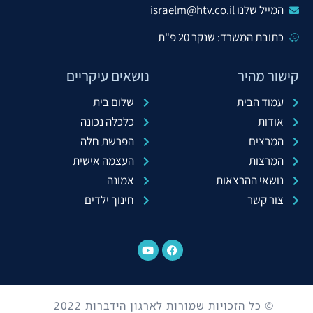
המייל שלנו israelm@htv.co.il
כתובת המשרד: שנקר 20 פ"ת
קישור מהיר
נושאים עיקריים
עמוד הבית
שלום בית
אודות
כלכלה נכונה
המרצים
הפרשת חלה
המרצות
העצמה אישית
נושאי ההרצאות
אמונה
צור קשר
חינוך ילדים
© כל הזכויות שמורות לארגון הידברות 2022