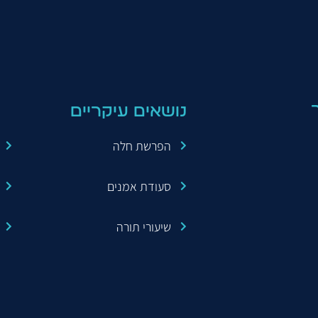
שראל, תורה ומדע ועוד. כמו כן משמש הרב כיועץ נישואין, עורך חופה וקידושין
נושאים עיקריים
הפרשת חלה
סעודת אמנים
שיעורי תורה