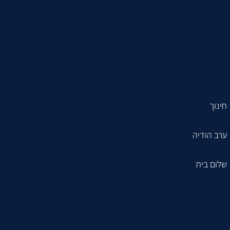
התקשר אינה אסתר שניידר מרצה ויועץ בכיר בוגר ישיבת היישוב החדש בתל אביב, בעל תואר ראשון בחינוך, תעודת מדריך חתנים, תעודת מורה מוסמך בכיר. מרצה ותיק למעלה מ-15 שנה במגוון
, ועוד… נשמע לי מעניין […]
חינוך
ערב הודיה
שלום בית