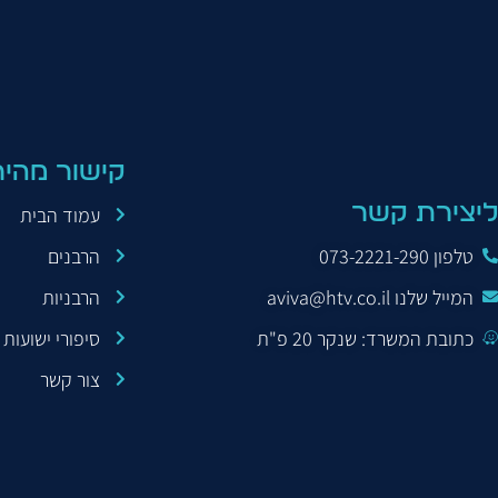
תחומים, נישואין, חינוך, יחסי אנוש, זהות יהודית, מחשבת י
קישור מהיר
ליצירת קשר
עמוד הבית
טלפון 073-2221-290
הרבנים
המייל שלנו aviva@htv.co.il
הרבניות
כתובת המשרד: שנקר 20 פ"ת
סיפורי ישועות
צור קשר