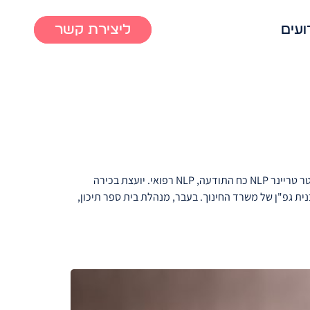
ועים
ליצירת קשר
התקשר סילביה ברדה יועצת ומרצה בכירה בוגרת אוניברסיטת ת"א והמכללה ללימודים אקדמאיים ובעלת תואר ראשון ושני בחינוך. מאסטר טריינר NLP כח התודעה, NLP רפואי. יועצת בכירה
ת גפ"ן של משרד החינוך. בעבר, מנהלת בית ספר תיכון,